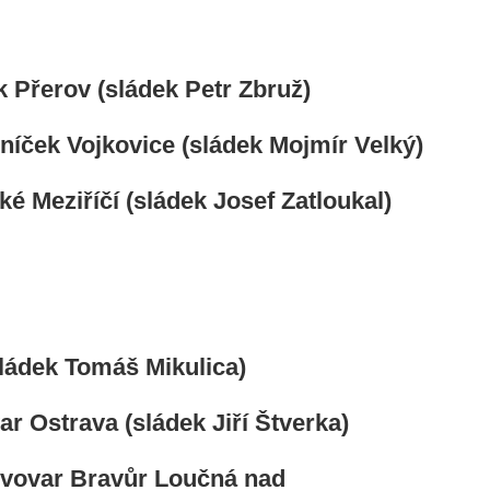
k Přerov (sládek Petr Zbruž)
íček Vojkovice (sládek Mojmír Velký)
Meziříčí (sládek Josef Zatloukal)
ládek Tomáš Mikulica)
r Ostrava (sládek Jiří Štverka)
ivovar Bravůr Loučná nad