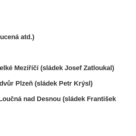
ucená atd.)
 Meziříčí (sládek Josef Zatloukal)
dvůr Plzeň (sládek Petr Krýsl)
Loučná nad Desnou (sládek František