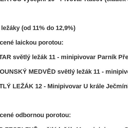
 ležáky (od 11% do 12,9%)
cené laickou porotou:
AR světlý ležák 11 - minipivovar Parník Pře
OUNSKÝ MEDVĚD světlý ležák 11 - minipivo
LÝ LEŽÁK 12 - Minipivovar U krále Ječmínka
cené odbornou porotou: