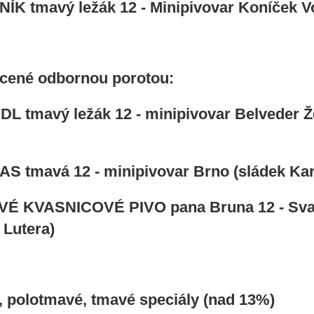
ÍK tmavý ležák 12 - Minipivovar Koníček Vo
cené odbornou porotou:
L tmavý ležák 12 - minipivovar Belveder Ž
S tmavá 12 - minipivovar Brno (sládek Kar
VÉ KVASNICOVÉ PIVO pana Bruna 12 - Svat
 Lutera)
, polotmavé, tmavé speciály (nad 13%)