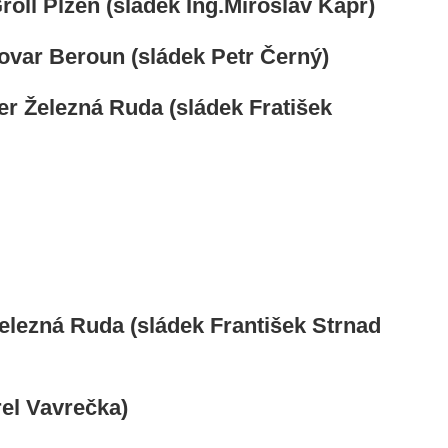
oll Plzeň (sládek Ing.Miroslav Kapr)
var Beroun (sládek Petr Černý)
er Železná Ruda (sládek Fratišek
elezná Ruda (sládek František Strnad
el Vavrečka)