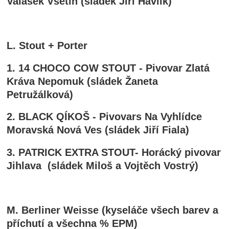
Valášek Vsetín (sládek Jiří Havlík)
L. Stout + Porter
1. 14 CHOCO COW STOUT - Pivovar Zlatá
Kráva Nepomuk (sládek Žaneta
Petružálková)
2. BLACK QÍKOŠ - Pivovars Na Vyhlídce
Moravská Nová Ves (sládek Jiří Fiala)
3. PATRICK EXTRA STOUT- Horácký pivovar
Jihlava (sládek Miloš a Vojtěch Vostrý)
M. Berliner Weisse (kyseláče všech barev a
příchutí a všechna % EPM)