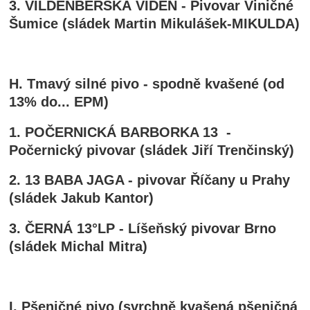
3. VILDENBERSKÁ VÍDEŇ - Pivovar Viničné
Šumice (sládek Martin Mikulášek-MIKULDA)
H. Tmavý silné pivo - spodně kvašené (od
13% do... EPM)
1. POČERNICKÁ BARBORKA 13 -
Počernický pivovar (sládek Jiří Trenčinský)
2. 13 BABA JAGA - pivovar Říčany u Prahy
(sládek Jakub Kantor)
3. ČERNÁ 13°LP - Líšeňský pivovar Brno
(sládek Michal Mitra)
I. Pšeničné pivo (svrchně kvašená pšeničná