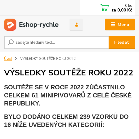
0
ks
za
0,00 Kč
Menu
Hledat
Úvod
VÝSLEDKY SOUTĚŽE ROKU 2022
VÝSLEDKY SOUTĚŽE ROKU 2022
SOUTĚŽE SE V ROCE 2022 ZÚČASTNILO
CELKEM 61 MINIPIVOVARŮ Z CELÉ ČESKÉ
REPUBLIKY.
BYLO DODÁNO CELKEM 239 VZORKŮ DO
16 NÍŽE UVEDENÝCH KATEGORIÍ: