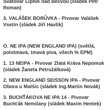
Svatovar Lipník nad Bečvou (sládek Petr
Roman)
3. VALÁŠEK BORŮVKA - Pivovar Valášek
Vsetín (sládek Jiří Havlík)
O. NE IPA (NEW ENGLAND IPA) (světlá,
polotmavá, tmavá piva, všech % EPM)
1. 13 NEIPA - Pivovar Zlatá Kráva Nepomuk
(sládek Žaneta Petružálková)
2. NEW ENGLAND SEISSON IPA - Pivovar
Obora u Malšic (sládek Ing.Martin Novák)
3. BUCHŤÁKOVA NE IPA 14 - Pivovar
Buchťák Nemilany (sládek Maxim Hentek)