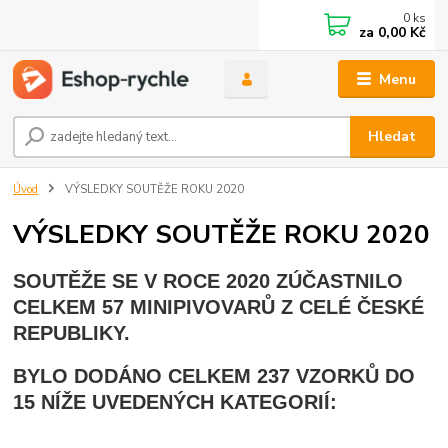
0
ks
za
0,00 Kč
Menu
Hledat
Úvod
VÝSLEDKY SOUTĚŽE ROKU 2020
VÝSLEDKY SOUTĚŽE ROKU 2020
SOUTĚŽE SE V ROCE 2020 ZÚČASTNILO
CELKEM 57 MINIPIVOVARŮ Z CELÉ ČESKÉ
REPUBLIKY.
BYLO DODÁNO CELKEM 237 VZORKŮ DO
15 NÍŽE UVEDENÝCH KATEGORIÍ: