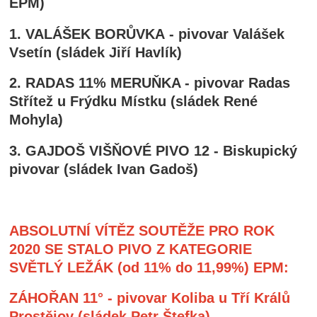
EPM)
1. VALÁŠEK BORŮVKA - pivovar Valášek
Vsetín (sládek Jiří Havlík)
2. RADAS 11% MERUŇKA - pivovar Radas
Střítež u Frýdku Místku (sládek René
Mohyla)
3. GAJDOŠ VIŠŇOVÉ PIVO 12 - Biskupický
pivovar (sládek Ivan Gadoš)
ABSOLUTNÍ VÍTĚZ SOUTĚŽE PRO ROK
2020 SE STALO PIVO Z KATEGORIE
SVĚTLÝ LEŽÁK (od 11% do 11,99%) EPM:
ZÁHOŘAN 11° - pivovar Koliba u Tří Králů
Prostějov (sládek Petr Štefka)