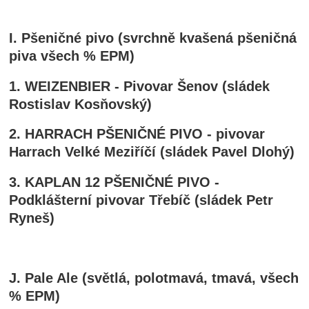
I. Pšeničné pivo (svrchně kvašená pšeničná
piva všech % EPM)
1. WEIZENBIER - Pivovar Šenov (sládek
Rostislav Kosňovský)
2. HARRACH PŠENIČNÉ PIVO - pivovar
Harrach Velké Meziříčí (sládek Pavel Dlohý)
3. KAPLAN 12 PŠENIČNÉ PIVO -
Podklášterní pivovar Třebíč (sládek Petr
Ryneš)
J. Pale Ale (světlá, polotmavá, tmavá, všech
% EPM)