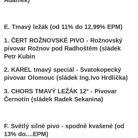
Adámek)
E. Tmavý ležák (od 11% do 12,99% EPM)
1. ČERT ROŽNOVSKÉ PIVO - Rožnovský
pivovar Rožnov pod Radhoštěm (sládek
Petr Kubín
2. KAREL tmavý speciál - Svatokopecký
pivovar Olomouc (sládek Ing.Ivo Hrdlička)
3. CHORS TMAVÝ LEŽÁK 12° - Pivovar
Černotín (sládek Radek Sekanina)
F. Světlý silné pivo - spodně kvašené (od
13% do....EPM)