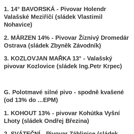
1. 14° BAVORSKÁ - Pivovar Holendr
Valašské Meziříčí (sládek Vlastimil
Nohavice)
2. MÄRZEN 14% - Pivovar Žíznivý Dromedár
Ostrava (sládek Zbyněk Závodník)
3. KOZLOVJAN MAŘKA 13° - Valašský
pivovar Kozlovice (sládek Ing.Petr Krpec)
G. Polotmavé silné pivo - spodně kvašené
(od 13% do ...EPM)
1. KOHOUT 13% - pivovar Kohútka Vyšní
Lhoty (sládek Ondřej Březina)
2. SVÁTEČNÍ - Pivovar Záhlinice (sládek