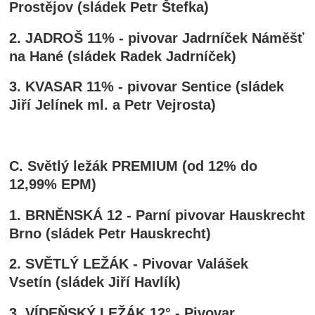
Prostějov (sládek Petr Štefka)
2. JADROŠ 11% - pivovar Jadrníček Náměšť
na Hané (sládek Radek Jadrníček)
3.
KVASAR 11%
- pivovar Sentice (sládek
Jiří Jelínek ml. a Petr Vejrosta)
C. Světlý ležák PREMIUM (od 12% do
12,99% EPM)
1. BRNĚNSKÁ 12 - Parní pivovar Hauskrecht
Brno (sládek Petr Hauskrecht)
2. SVĚTLÝ LEŽÁK - Pivovar Valášek
Vsetín (sládek Jiří Havlík)
3.
VÍDEŇSKÝ LEŽÁK 12°
- Pivovar