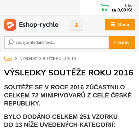
0
ks
za
0,00 Kč
Menu
Hledat
Úvod
VÝSLEDKY SOUTĚŽE ROKU 2016
VÝSLEDKY SOUTĚŽE ROKU 2016
SOUTĚŽE SE V ROCE 2016 ZÚČASTNILO
CELKEM 72 MINIPIVOVARŮ Z CELÉ ČESKÉ
REPUBLIKY.
BYLO DODÁNO CELKEM 251 VZORKŮ
DO 13 NÍŽE UVEDENÝCH KATEGORIÍ: