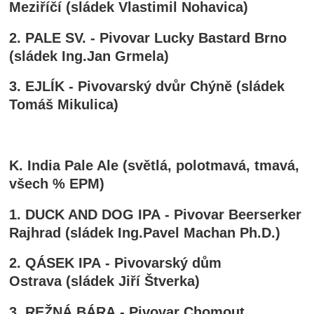
Meziříčí (sládek Vlastimil Nohavica)
2. PALE SV. - Pivovar Lucky Bastard Brno
(sládek Ing.Jan Grmela)
3. EJLÍK - Pivovarský dvůr Chýně (sládek
Tomáš Mikulica)
K. India Pale Ale (světlá, polotmavá, tmavá,
všech % EPM)
1. DUCK AND DOG IPA - Pivovar Beerserker
Rajhrad (sládek Ing.Pavel Machan Ph.D.)
2. QÁSEK IPA - Pivovarský dům
Ostrava (sládek Jiří Štverka)
3. REŽNÁ BÁRA - Pivovar Chomout